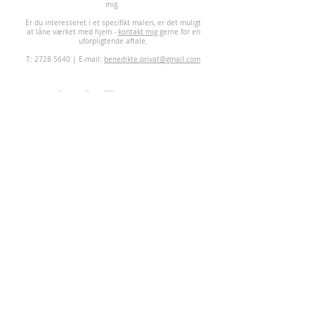
mig.
Er du interesseret i et specifikt maleri, er det muligt
at låne værket med hjem -
kontakt mig
gerne for en
uforpligtende aftale.
T:
2728 5640
| E-mail:
benedikte.privat@gmail.com