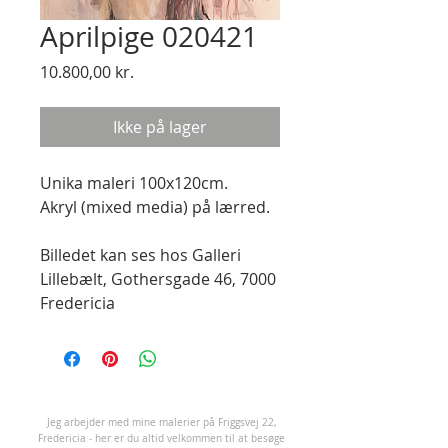
Aprilpige 020421
Pris
10.800,00 kr.
Ikke på lager
Unika maleri 100x120cm.

Akryl (mixed media) på lærred.

Billedet kan ses hos Galleri 
Lillebælt, Gothersgade 46, 7000 
Fredericia
J
eg arbejder med mine malerier på Friggsvej 22,
Fredericia - her er du altid velkommen til at besøge