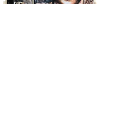
J
eg arbejder med mine malerier på Friggsvej 22,
Fredericia - her er du altid velkommen til at besøge
mig.
Er du interesseret i et specifikt maleri, er det muligt
at låne værket med hjem -
kontakt mig
gerne for en
uforpligtende aftale.
T:
2728 5640
| E-mail:
benedikte.privat@gmail.com