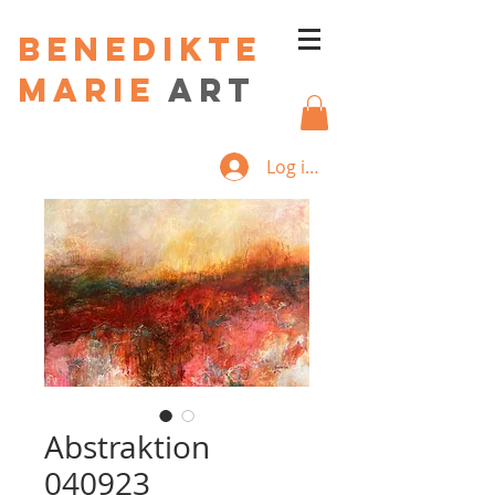
Benedikte
Marie
art
Log ind
Abstraktion
040923