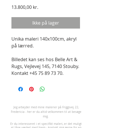
Pris
13.800,00 kr.
Ikke på lager
Unika maleri 140x100cm, akryl
på lærred.
Billedet kan ses hos Belle Art &
Rugs, Vejlevej 145, 7140 Stouby.
Kontakt +45 75 89 73 70.
J
eg arbejder med mine malerier på Friggsvej 22,
Fredericia - her er du altid velkommen til at besøge
mig.
Er du interesseret i et specifikt maleri, er det muligt
at låne værket med hjem -
kontakt mig
gerne for en