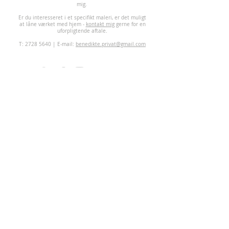
mig.
Er du interesseret i et specifikt maleri, er det muligt
at låne værket med hjem -
kontakt mig
gerne for en
uforpligtende aftale.
T:
2728 5640
| E-mail:
benedikte.privat@gmail.com