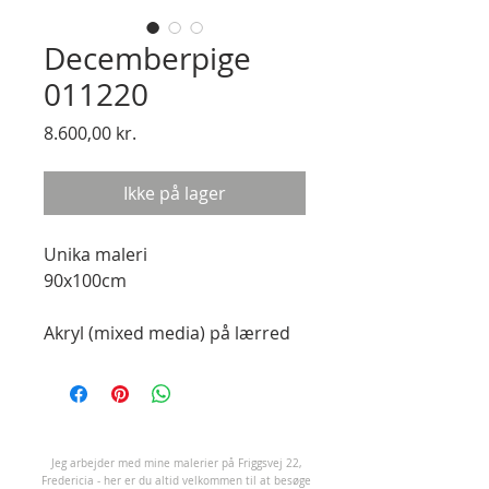
Decemberpige
011220
Pris
8.600,00 kr.
Ikke på lager
Unika maleri

90x100cm

Akryl (mixed media) på lærred
J
eg arbejder med mine malerier på Friggsvej 22,
Fredericia - her er du altid velkommen til at besøge