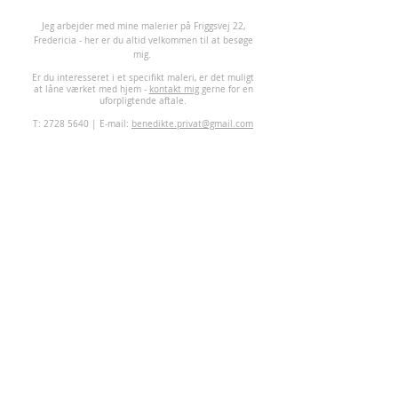
J
eg arbejder med mine malerier på Friggsvej 22,
Fredericia - her er du altid velkommen til at besøge
mig.
Er du interesseret i et specifikt maleri, er det muligt
at låne værket med hjem -
kontakt mig
gerne for en
uforpligtende aftale.
T:
2728 5640
| E-mail:
benedikte.privat@gmail.com