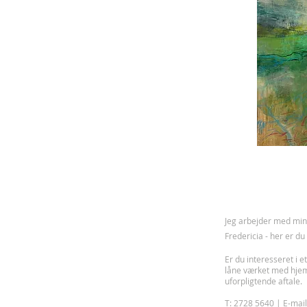
J
eg arbejder med mine
Fredericia - her er d
Er du interesseret i et
låne værket med hje
uforpligtende aftale.
T: 2728 5640 | E-mai