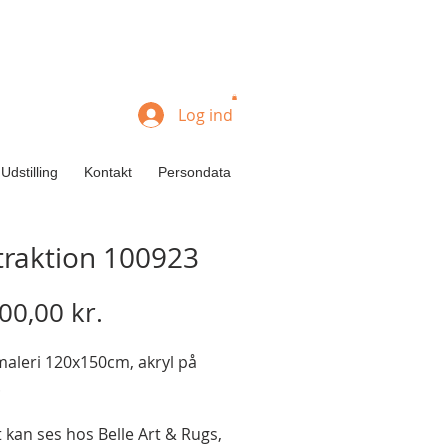
Log ind
Udstilling
Kontakt
Persondata
traktion 100923
Pris
00,00 kr.
maleri 120x150cm, akryl på
.
t kan ses hos Belle Art & Rugs,