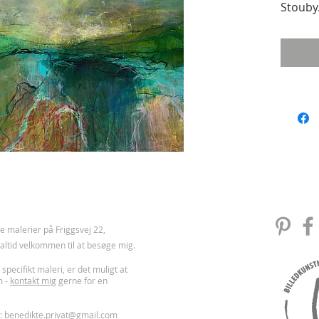
Stouby
 malerier på Friggsvej 22,
u altid velkommen til at besøge mig.
 specifikt maleri, er det muligt at
m -
kontakt mig
gerne for en
l:
benedikte.privat@gmail.com