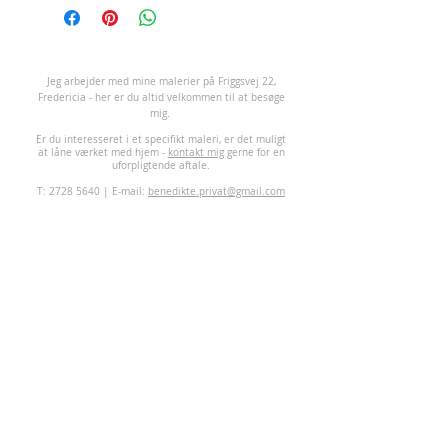
J
eg arbejder med mine malerier på Friggsvej 22,
Fredericia - her er du altid velkommen til at besøge
mig.
Er du interesseret i et specifikt maleri, er det muligt
at låne værket med hjem -
kontakt mig
gerne for en
uforpligtende aftale.
T:
2728 5640
| E-mail:
benedikte.privat@gmail.com