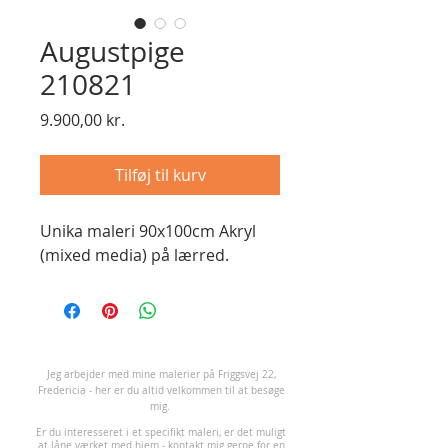
Augustpige
210821
Pris
9.900,00 kr.
Tilføj til kurv
Unika maleri 90x100cm Akryl
(mixed media) på lærred.
J
eg arbejder med mine malerier på Friggsvej 22,
Fredericia - her er du altid velkommen til at besøge
mig.
Er du interesseret i et specifikt maleri, er det muligt
at låne værket med hjem -
kontakt mig
gerne for en