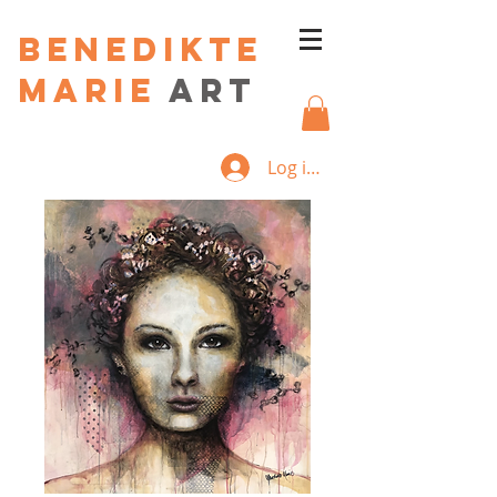
Benedikte
Marie
art
Log ind