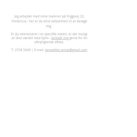
J
eg arbejder med mine malerier på Friggsvej 22,
Fredericia - her er du altid velkommen til at besøge
mig.
Er du interesseret i et specifikt maleri, er det muligt
at låne værket med hjem -
kontakt mig
gerne for en
uforpligtende aftale.
T:
2728 5640
| E-mail:
benedikte.privat@gmail.com