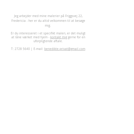
J
eg arbejder med mine malerier på Friggsvej 22,
Fredericia - her er du altid velkommen til at besøge
mig.
Er du interesseret i et specifikt maleri, er det muligt
at låne værket med hjem -
kontakt mig
gerne for en
uforpligtende aftale.
T:
2728 5640
| E-mail:
benedikte.privat@gmail.com