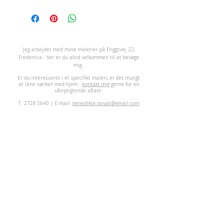
Rugs, Vejlevej 145, 7140 Stouby.
Kontakt +45 75 89 73 70.
J
eg arbejder med mine malerier på Friggsvej 22,
Fredericia - her er du altid velkommen til at besøge
mig.
Er du interesseret i et specifikt maleri, er det muligt
at låne værket med hjem -
kontakt mig
gerne for en
uforpligtende aftale.
T:
2728 5640
| E-mail:
benedikte.privat@gmail.com