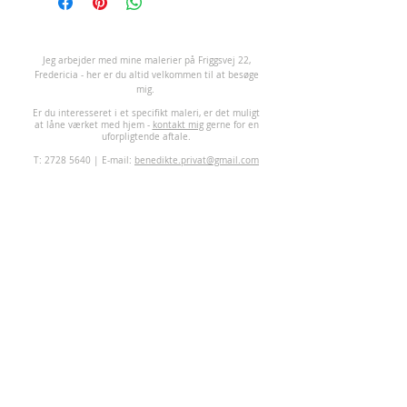
J
eg arbejder med mine malerier på Friggsvej 22,
Fredericia - her er du altid velkommen til at besøge
mig.
Er du interesseret i et specifikt maleri, er det muligt
at låne værket med hjem -
kontakt mig
gerne for en
uforpligtende aftale.
T:
2728 5640
| E-mail:
benedikte.privat@gmail.com