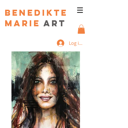
Benedikte
Marie
art
Log ind