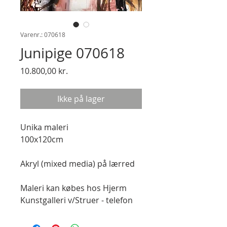
Varenr.: 070618
Junipige 070618
Pris
10.800,00 kr.
Ikke på lager
Unika maleri

100x120cm

Akryl (mixed media) på lærred

Maleri kan købes hos Hjerm 
Kunstgalleri v/Struer - telefon 
27 52 58 78.

https://hjerm-kunstgalleri.dk/