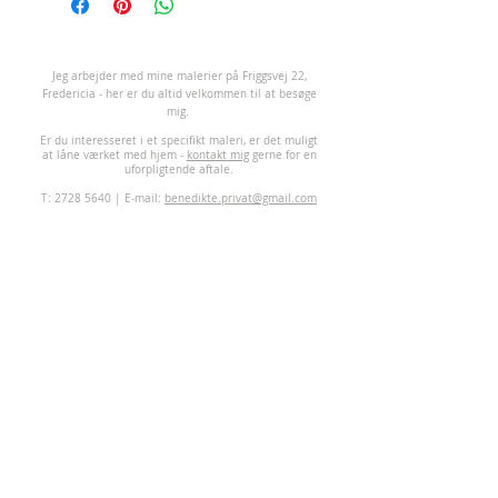
J
eg arbejder med mine malerier på Friggsvej 22,
Fredericia - her er du altid velkommen til at besøge
mig.
Er du interesseret i et specifikt maleri, er det muligt
at låne værket med hjem -
kontakt mig
gerne for en
uforpligtende aftale.
T:
2728 5640
| E-mail:
benedikte.privat@gmail.com