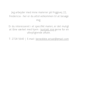
J
eg arbejder med mine malerier på Friggsvej 22,
Fredericia - her er du altid velkommen til at besøge
mig.
Er du interesseret i et specifikt maleri, er det muligt
at låne værket med hjem -
kontakt mig
gerne for en
uforpligtende aftale.
T:
2728 5640
| E-mail:
benedikte.privat@gmail.com