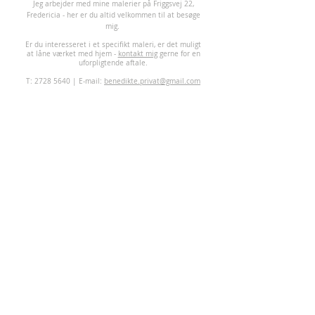
J
eg arbejder med mine malerier på Friggsvej 22,
Fredericia - her er du altid velkommen til at besøge
mig.
Er du interesseret i et specifikt maleri, er det muligt
at låne værket med hjem -
kontakt mig
gerne for en
uforpligtende aftale.
T:
2728 5640
| E-mail:
benedikte.privat@gmail.com