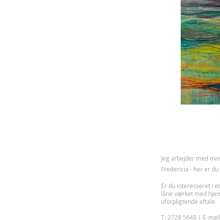
J
eg arbejder med mine
Fredericia - her er d
Er du interesseret i et
låne værket med hje
uforpligtende aftale.
T: 2728 5640 | E-mai