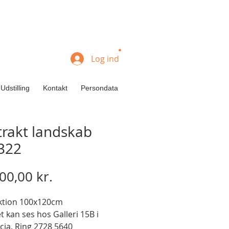
Log ind
Udstilling
Kontakt
Persondata
trakt landskab
322
Pris
00,00 kr.
ktion 100x120cm
t kan ses hos Galleri 15B i
cia. Ring 2728 5640