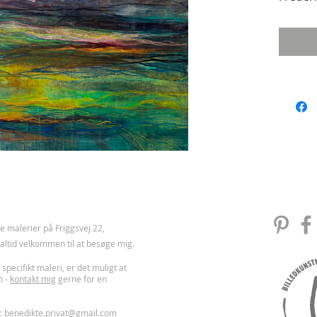
 malerier på Friggsvej 22,
u altid velkommen til at besøge mig.
 specifikt maleri, er det muligt at
m -
kontakt mig
gerne for en
l:
benedikte.privat@gmail.com