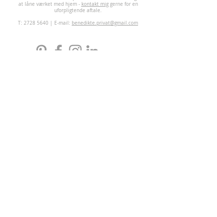
at låne værket med hjem -
kontakt mig
gerne for en
uforpligtende aftale.
T:
2728 5640
| E-mail:
benedikte.privat@gmail.com