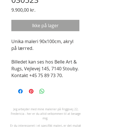
Pris
9.900,00 kr.
Ikke på lager
Unika maleri 90x100cm, akryl
på lærred.
Billedet kan ses hos Belle Art &
Rugs, Vejlevej 145, 7140 Stouby.
Kontakt +45 75 89 73 70.
J
eg arbejder med mine malerier på Friggsvej 22,
Fredericia - her er du altid velkommen til at besøge
mig.
Er du interesseret i et specifikt maleri, er det muligt