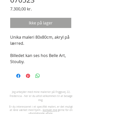
Pris
7.300,00 kr.
Ikke på lager
Unika maleri 80x80cm, akryl på
lærred.
Billedet kan ses hos Belle Art,
Stouby.
J
eg arbejder med mine malerier på Friggsvej 22,
Fredericia - her er du altid velkommen til at besøge
mig.
Er du interesseret i et specifikt maleri, er det muligt
at låne værket med hjem -
kontakt mig
gerne for en
uforpligtende aftale.