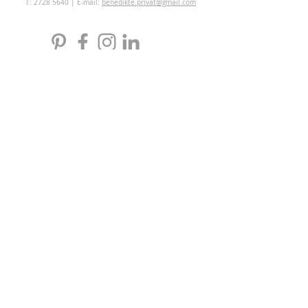
T:
2728 5640
| E-mail:
benedikte.privat@gmail.com