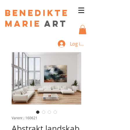
Benedikte
Marie
art
Log ind
Varenr.: 160621
Abstrakt landskab