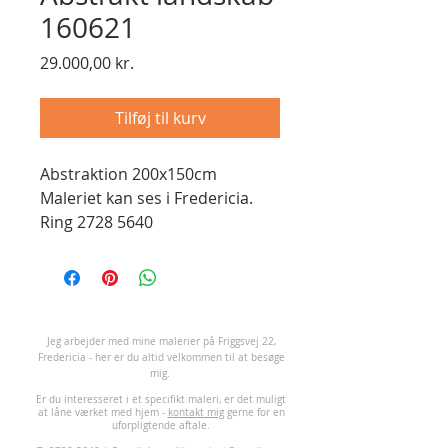
160621
Pris
29.000,00 kr.
Tilføj til kurv
Abstraktion 200x150cm
Maleriet kan ses i Fredericia.
Ring 2728 5640
J
eg arbejder med mine malerier på Friggsvej 22,
Fredericia - her er du altid velkommen til at besøge
mig.
Er du interesseret i et specifikt maleri, er det muligt
at låne værket med hjem -
kontakt mig
gerne for en
uforpligtende aftale.