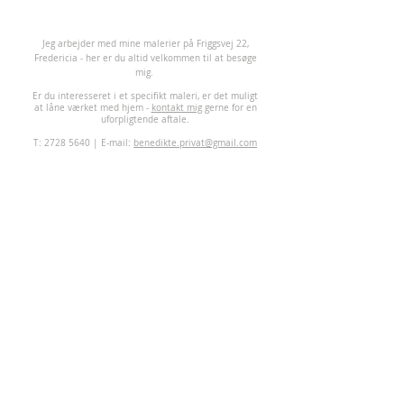
J
eg arbejder med mine malerier på Friggsvej 22,
Fredericia - her er du altid velkommen til at besøge
mig.
Er du interesseret i et specifikt maleri, er det muligt
at låne værket med hjem -
kontakt mig
gerne for en
uforpligtende aftale.
T:
2728 5640
| E-mail:
benedikte.privat@gmail.com