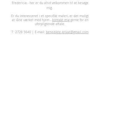
Fredericia - her er du altid velkommen til at besøge
mig.
Er du interesseret i et specifikt maleri, er det muligt
at låne værket med hjem -
kontakt mig
gerne for en
uforpligtende aftale.
T:
2728 5640
| E-mail:
benedikte.privat@gmail.com