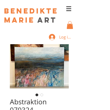
Benedikte
Marie
art
Log ind
Abstraktion
070324