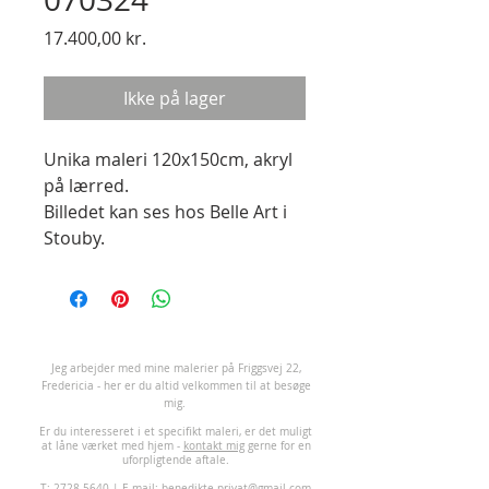
Pris
17.400,00 kr.
Ikke på lager
Unika maleri 120x150cm, akryl
på lærred.
Billedet kan ses hos Belle Art i
Stouby.
J
eg arbejder med mine malerier på Friggsvej 22,
Fredericia - her er du altid velkommen til at besøge
mig.
Er du interesseret i et specifikt maleri, er det muligt
at låne værket med hjem -
kontakt mig
gerne for en
uforpligtende aftale.
T:
2728 5640
| E-mail:
benedikte.privat@gmail.com