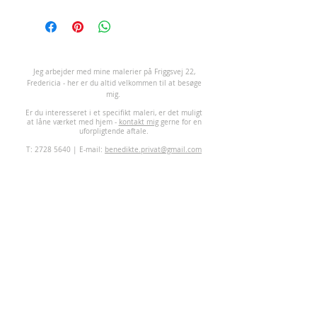
vælter op af jorden – det er
umuligt ikke at lade sig
inspirere.
De klare grønne toner, de
violette og pink nuancer, de
J
eg arbejder med mine malerier på Friggsvej 22,
Fredericia - her er du altid velkommen til at besøge
varme orange farver – og
mig.
selvfølgelig de blomster, man
Er du interesseret i et specifikt maleri, er det muligt
møder overalt lige nu:
at låne værket med hjem -
kontakt mig
gerne for en
uforpligtende aftale.
rhododendron, den gule gyvel
T:
2728 5640
| E-mail:
benedikte.privat@gmail.com
og et væld af forårsblomster i
fuldt flor.
Selvom værket er abstrakt,
gemmer der sig en tydelig
reference til det blomstrende
landskab, vi ser i maj. Et maleri
fyldt med liv, energi og spirende
glæde.