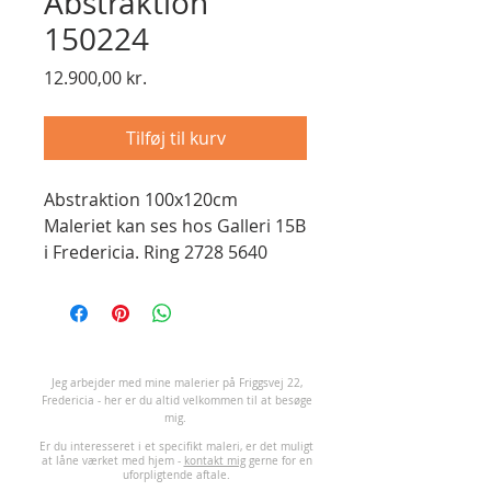
Abstraktion
150224
Pris
12.900,00 kr.
Tilføj til kurv
Abstraktion 100x120cm
Maleriet kan ses hos Galleri 15B
i Fredericia. Ring 2728 5640
J
eg arbejder med mine malerier på Friggsvej 22,
Fredericia - her er du altid velkommen til at besøge
mig.
Er du interesseret i et specifikt maleri, er det muligt
at låne værket med hjem -
kontakt mig
gerne for en
uforpligtende aftale.