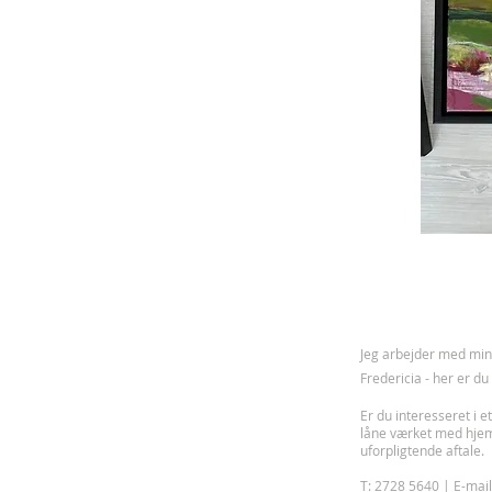
J
eg arbejder med mine
Fredericia - her er d
Er du interesseret i et
låne værket med hje
uforpligtende aftale.
T: 2728 5640 | E-mai