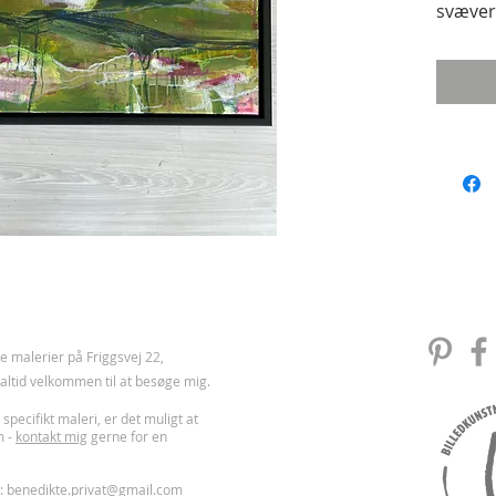
svæve
 malerier på Friggsvej 22,
u altid velkommen til at besøge mig.
 specifikt maleri, er det muligt at
m -
kontakt mig
gerne for en
l:
benedikte.privat@gmail.com