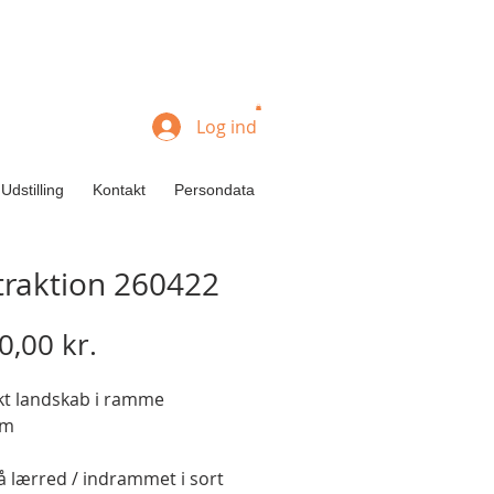
Log ind
Udstilling
Kontakt
Persondata
traktion 260422
Pris
0,00 kr.
kt landskab i ramme
cm
å lærred / indrammet i sort