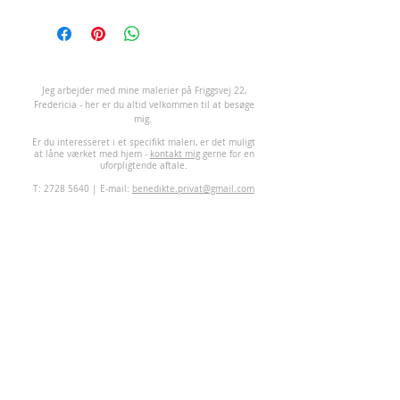
J
eg arbejder med mine malerier på Friggsvej 22,
Fredericia - her er du altid velkommen til at besøge
mig.
Er du interesseret i et specifikt maleri, er det muligt
at låne værket med hjem -
kontakt mig
gerne for en
uforpligtende aftale.
T:
2728 5640
| E-mail:
benedikte.privat@gmail.com