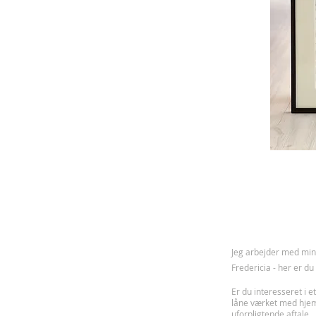
J
eg arbejder med mine
Fredericia - her er d
Er du interesseret i et
låne værket med hje
uforpligtende aftale.