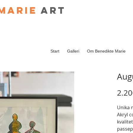
Marie
art
Start
Galleri
Om Benedikte Marie
Aug
2.20
Unika 
Akryl c
kvalite
passep