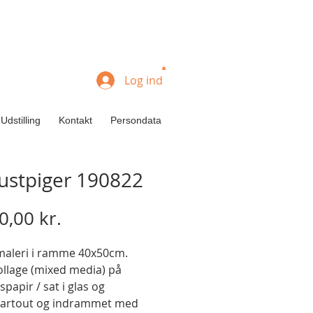
Log ind
Udstilling
Kontakt
Persondata
ustpiger 190822
Pris
0,00 kr.
maleri i ramme 40x50cm.
ollage (mixed media) på
tspapir / sat i glas og
artout og indrammet med