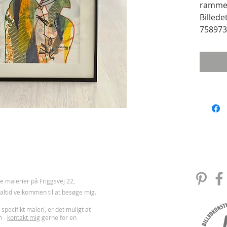
ramme
Billede
758973
 malerier på Friggsvej 22,
u altid velkommen til at besøge mig.
 specifikt maleri, er det muligt at
m -
kontakt mig
gerne for en