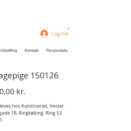
Log ind
Udstilling
Kontakt
Persondata
lagepige 150126
Pris
0,00 kr.
leves hos Kunstneriet, Vester
gade 18, Ringkøbing. Ring 53
1.