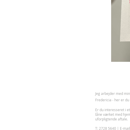
J
eg arbejder med mine
Fredericia - her er d
Er du interesseret i et
låne værket med hje
uforpligtende aftale.
T: 2728 5640 | E-mai