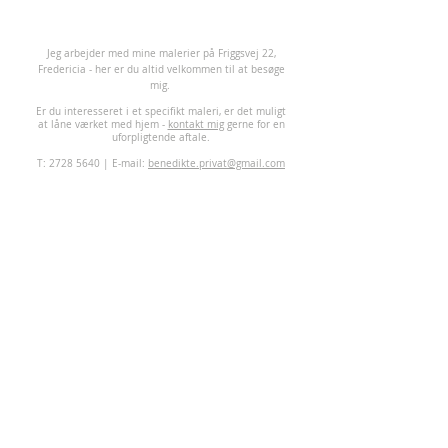
J
eg arbejder med mine malerier på Friggsvej 22,
Fredericia - her er du altid velkommen til at besøge
mig.
Er du interesseret i et specifikt maleri, er det muligt
at låne værket med hjem -
kontakt mig
gerne for en
uforpligtende aftale.
T:
2728 5640
| E-mail:
benedikte.privat@gmail.com