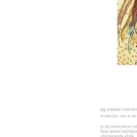
J
eg arbejder med mine
Fredericia - her er d
Er du interesseret i et
låne værket med hje
uforpligtende aftale.