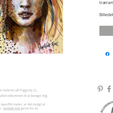
træra
Billede
Kontak
 malerier på Friggsvej 22,
u altid velkommen til at besøge mig.
 specifikt maleri, er det muligt at
m -
kontakt mig
gerne for en