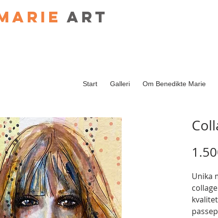
Marie
art
Start
Galleri
Om Benedikte Marie
Col
1.50
Unika 
collag
kvalite
passep