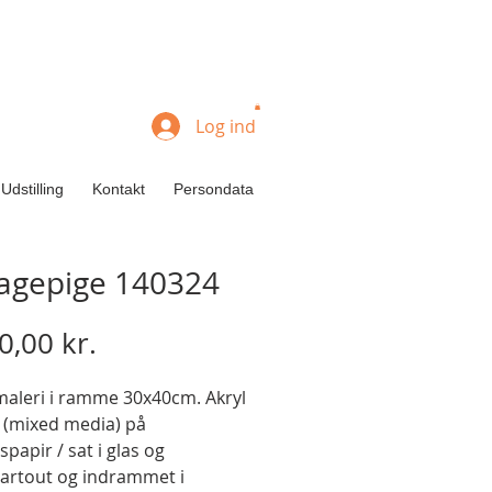
Log ind
Udstilling
Kontakt
Persondata
lagepige 140324
Pris
0,00 kr.
maleri i ramme 30x40cm. Akryl
e (mixed media) på
tspapir / sat i glas og
artout og indrammet i