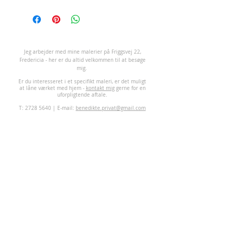
Ringkøbing. Ring 53 31 31 11.
J
eg arbejder med mine malerier på Friggsvej 22,
Fredericia - her er du altid velkommen til at besøge
mig.
Er du interesseret i et specifikt maleri, er det muligt
at låne værket med hjem -
kontakt mig
gerne for en
uforpligtende aftale.
T:
2728 5640
| E-mail:
benedikte.privat@gmail.com