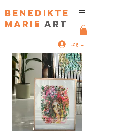
Benedikte
Marie
art
Log ind