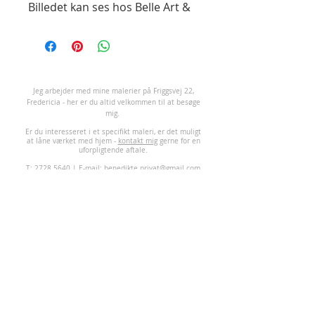
Billedet kan ses hos Belle Art &
Rugs, Vejlevej 145, 7140 Stouby.
Kontakt +45 75 89 73 70.
J
eg arbejder med mine malerier på Friggsvej 22,
Fredericia - her er du altid velkommen til at besøge
mig.
Er du interesseret i et specifikt maleri, er det muligt
at låne værket med hjem -
kontakt mig
gerne for en
uforpligtende aftale.
T:
2728 5640
| E-mail:
benedikte.privat@gmail.com