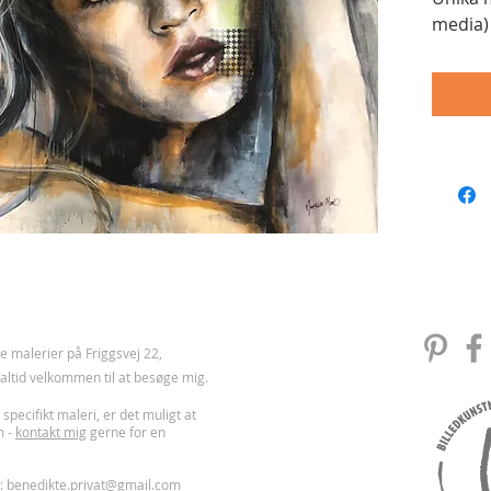
media)
 malerier på Friggsvej 22,
u altid velkommen til at besøge mig.
 specifikt maleri, er det muligt at
m -
kontakt mig
gerne for en
l:
benedikte.privat@gmail.com