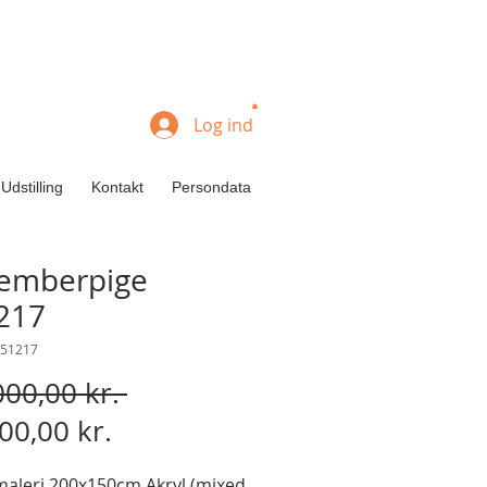
Log ind
Udstilling
Kontakt
Persondata
emberpige
217
151217
Regulær
000,00 kr. 
Salgspris
pris
00,00 kr.
maleri 200x150cm Akryl (mixed