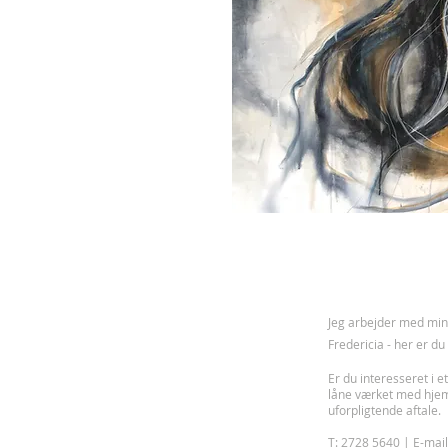
J
eg arbejder med mine
Fredericia - her er d
Er du interesseret i et
låne værket med hje
uforpligtende aftale.
T: 2728 5640 | E-mai