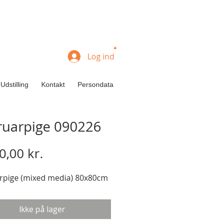
Log ind
Udstilling
Kontakt
Persondata
ruarpige 090226
Pris
0,00 kr.
rpige (mixed media) 80x80cm
Ikke på lager