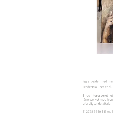
J
eg arbejder med mine
Fredericia - her er d
Er du interesseret i et
låne værket med hje
uforpligtende aftale.
T: 2728 5640 | E-mai