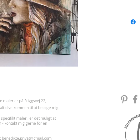
 malerier på Friggsvej 22,
u altid velkommen til at besøge mig.
 specifikt maleri, er det muligt at
m -
kontakt mig
gerne for en
l:
benedikte.privat@gmail.com