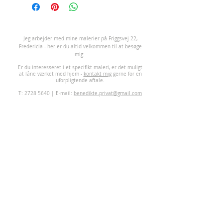
J
eg arbejder med mine malerier på Friggsvej 22,
Fredericia - her er du altid velkommen til at besøge
mig.
Er du interesseret i et specifikt maleri, er det muligt
at låne værket med hjem -
kontakt mig
gerne for en
uforpligtende aftale.
T:
2728 5640
| E-mail:
benedikte.privat@gmail.com