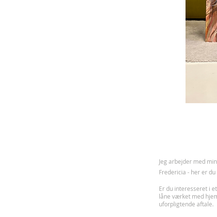
J
eg arbejder med mine
Fredericia - her er d
Er du interesseret i et
låne værket med hje
uforpligtende aftale.