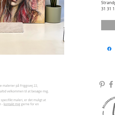
Strand
31 31 1
 malerier på Friggsvej 22,
u altid velkommen til at besøge mig.
 specifikt maleri, er det muligt at
m -
kontakt mig
gerne for en