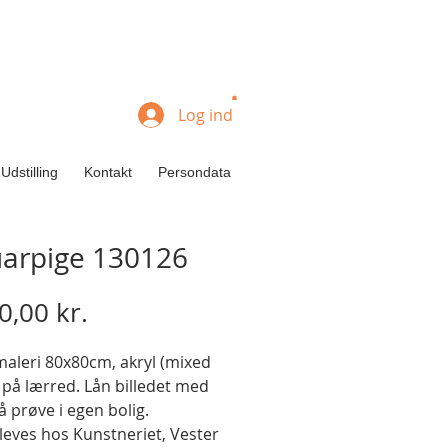
Log ind
Udstilling
Kontakt
Persondata
uarpige 130126
Pris
0,00 kr.
maleri 80x80cm, akryl (mixed
 på lærred. Lån billedet med
 prøve i egen bolig.
leves hos Kunstneriet, Vester