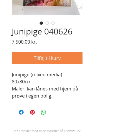
Junipige 040626
Pris
7.500,00 kr.
Tilføj til kurv
Junipige (mixed media)
80x80cm.
Maleri kan lånes med hjem på
prøve i egen bolig.
J
eg arbejder med mine malerier på Friggsvej 22,