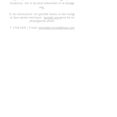
Fredericia - her er du altid velkommen til at besøge
mig.
Er du interesseret i et specifikt maleri, er det muligt
at låne værket med hjem -
kontakt mig
gerne for en
uforpligtende aftale.
T:
2728 5640
| E-mail:
benedikte.privat@gmail.com