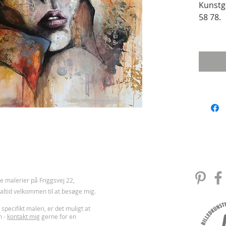
Kunstga
58 78.

https:/
 malerier på Friggsvej 22,
u altid velkommen til at besøge mig.
 specifikt maleri, er det muligt at
m -
kontakt mig
gerne for en