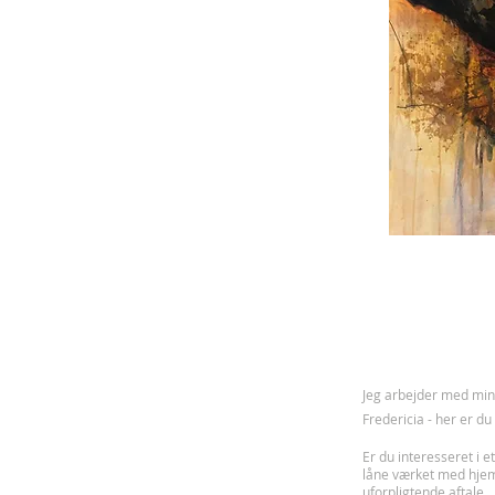
J
eg arbejder med mine
Fredericia - her er d
Er du interesseret i et
låne værket med hje
uforpligtende aftale.