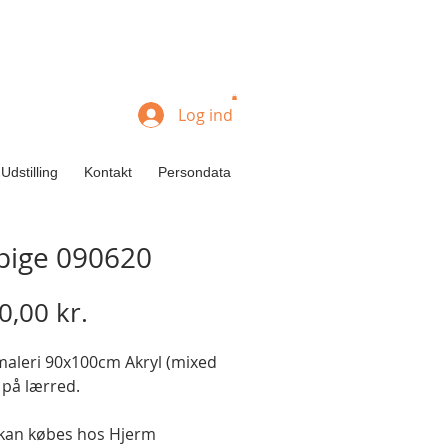
Log ind
Udstilling
Kontakt
Persondata
ipige 090620
Pris
0,00 kr.
maleri 90x100cm Akryl (mixed 
på lærred.

 kan købes hos Hjerm 