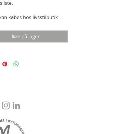
liste.

kan købes hos livsstilbutik 
i Fredericia - telefon 29 28 27 
Ikke på lager