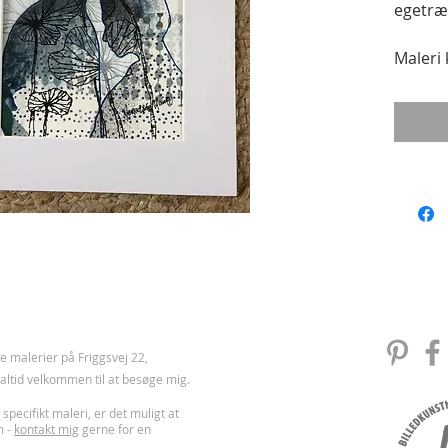
egetræs
Maleri 
Wiberg 
55
 malerier på Friggsvej 22,
u altid velkommen til at besøge mig.
 specifikt maleri, er det muligt at
m -
kontakt mig
gerne for en