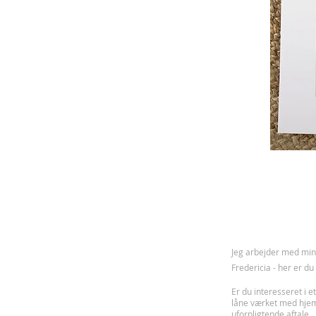
J
eg arbejder med mine
Fredericia - her er d
Er du interesseret i et
låne værket med hje
uforpligtende aftale.