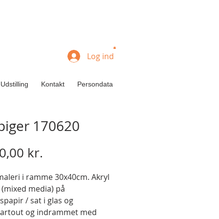
Log ind
Udstilling
Kontakt
Persondata
ipiger 170620
Pris
0,00 kr.
maleri i ramme 30x40cm. Akryl 
 (mixed media) på 
spapir / sat i glas og 
artout og indrammet med 