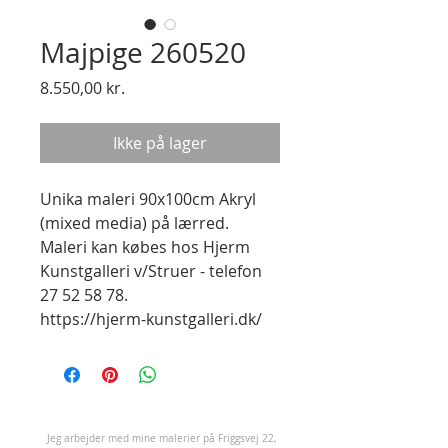
Majpige 260520
Pris
8.550,00 kr.
Ikke på lager
Unika maleri 90x100cm Akryl 
(mixed media) på lærred.

Maleri kan købes hos Hjerm 
Kunstgalleri v/Struer - telefon 
27 52 58 78.

https://hjerm-kunstgalleri.dk/
J
eg arbejder med mine malerier på Friggsvej 22,