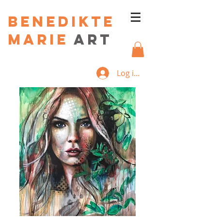
Benedikte
Marie
art
Log ind