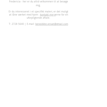
Fredericia - her er du altid velkommen til at besøge
mig.
Er du interesseret i et specifikt maleri, er det muligt
at låne værket med hjem -
kontakt mig
gerne for en
uforpligtende aftale.
T:
2728 5640
| E-mail:
benedikte.privat@gmail.com