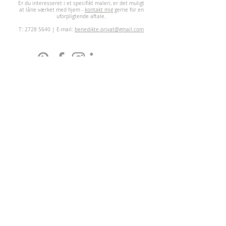
Er du interesseret i et specifikt maleri, er det muligt
at låne værket med hjem -
kontakt mig
gerne for en
uforpligtende aftale.
T:
2728 5640
| E-mail:
benedikte.privat@gmail.com