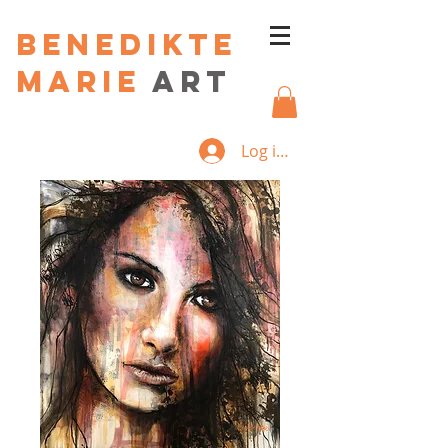
Benedikte
Marie
art
Log ind