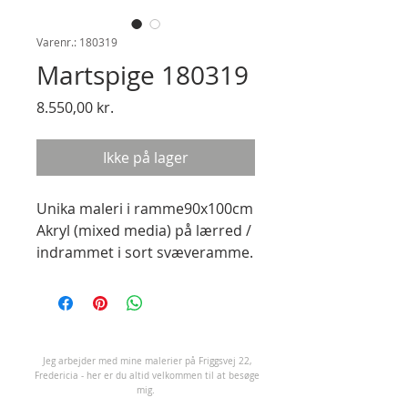
Varenr.: 180319
Martspige 180319
Pris
8.550,00 kr.
Ikke på lager
Unika maleri i ramme90x100cm 
Akryl (mixed media) på lærred / 
indrammet i sort svæveramme.
J
eg arbejder med mine malerier på Friggsvej 22,
Fredericia - her er du altid velkommen til at besøge
mig.