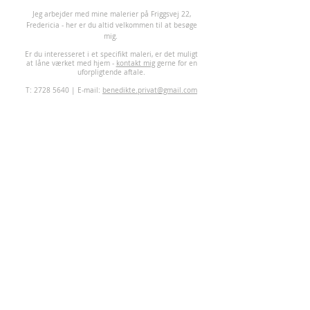
J
eg arbejder med mine malerier på Friggsvej 22,
Fredericia - her er du altid velkommen til at besøge
mig.
Er du interesseret i et specifikt maleri, er det muligt
at låne værket med hjem -
kontakt mig
gerne for en
uforpligtende aftale.
T:
2728 5640
| E-mail:
benedikte.privat@gmail.com