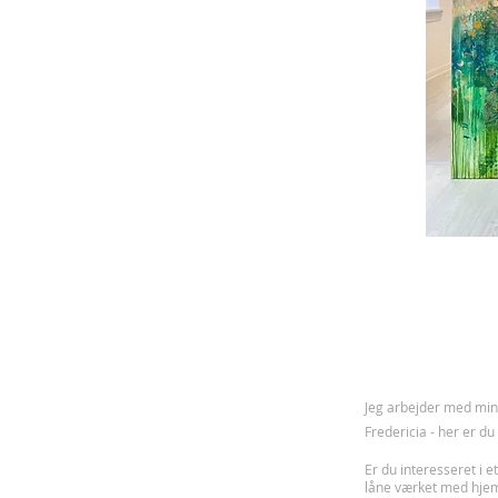
J
eg arbejder med mine
Fredericia - her er d
Er du interesseret i et
låne værket med hje