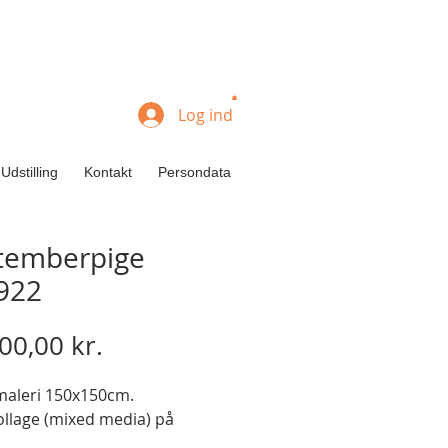
Log ind
Udstilling
Kontakt
Persondata
temberpige
922
Pris
00,00 kr.
maleri 150x150cm.
ollage (mixed media) på
.