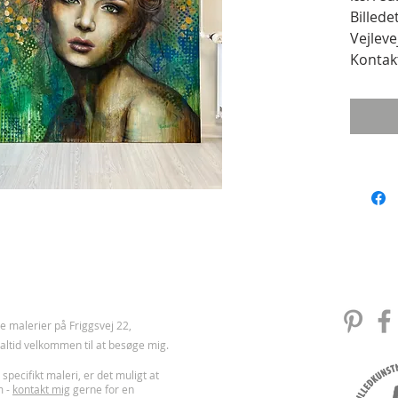
Billede
Vejleve
Kontakt
 malerier på Friggsvej 22,
u altid velkommen til at besøge mig.
 specifikt maleri, er det muligt at
m -
kontakt mig
gerne for en