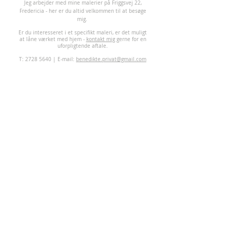
J
eg arbejder med mine malerier på Friggsvej 22,
Fredericia - her er du altid velkommen til at besøge
mig.
Er du interesseret i et specifikt maleri, er det muligt
at låne værket med hjem -
kontakt mig
gerne for en
uforpligtende aftale.
T:
2728 5640
| E-mail:
benedikte.privat@gmail.com